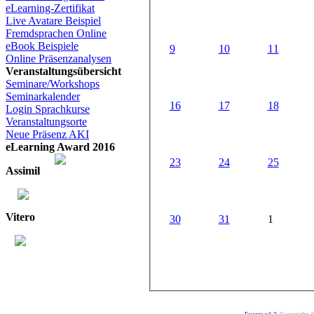
eLearning-Zertifikat
Live Avatare Beispiel
Fremdsprachen Online
eBook Beispiele
9
10
11
Online Präsenzanalysen
Veranstaltungsübersicht
Seminare/Workshops
Seminarkalender
16
17
18
Login Sprachkurse
Veranstaltungsorte
Neue Präsenz AKI
eLearning Award 2016
23
24
25
Assimil
Vitero
30
31
1