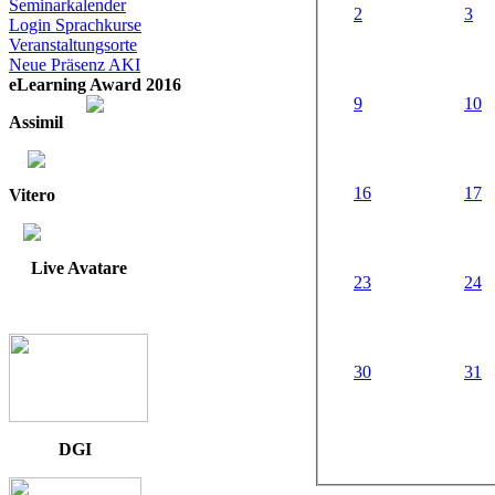
Seminarkalender
2
3
Login Sprachkurse
Veranstaltungsorte
Neue Präsenz AKI
eLearning Award 2016
9
10
Assimil
16
17
Vitero
Live Avatare
23
24
30
31
DGI