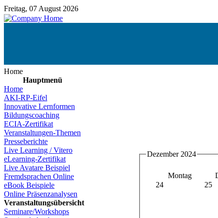
Freitag, 07 August 2026
Home
Hauptmenü
Home
AKI-RP-Eifel
Innovative Lernformen
Bildungscoaching
ECIA-Zertifikat
Veranstaltungen-Themen
Presseberichte
Live Learning / Vitero
Dezember 2024
eLearning-Zertifikat
Live Avatare Beispiel
Montag
Fremdsprachen Online
24
25
eBook Beispiele
Online Präsenzanalysen
Veranstaltungsübersicht
Seminare/Workshops