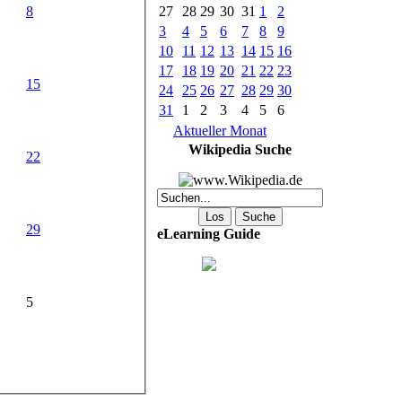
8
27
28
29
30
31
1
2
3
4
5
6
7
8
9
10
11
12
13
14
15
16
17
18
19
20
21
22
23
15
24
25
26
27
28
29
30
31
1
2
3
4
5
6
Aktueller Monat
Wikipedia Suche
22
29
eLearning Guide
5