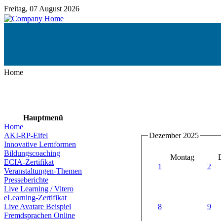
Freitag, 07 August 2026
Home
Hauptmenü
Home
AKI-RP-Eifel
Dezember 2025
Innovative Lernformen
Bildungscoaching
Montag
ECIA-Zertifikat
1
2
Veranstaltungen-Themen
Presseberichte
Live Learning / Vitero
eLearning-Zertifikat
8
9
Live Avatare Beispiel
Fremdsprachen Online