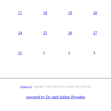
17
18
19
20
24
25
26
27
31
1
2
3
Copyright © 2003-2004 by Eric Lamette, Dave McDonell
Events v1.2
powered by Dr. med Sabine Povoden