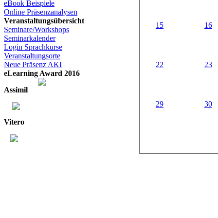
eBook Beispiele
Online Präsenzanalysen
Veranstaltungsübersicht
15
16
Seminare/Workshops
Seminarkalender
Login Sprachkurse
Veranstaltungsorte
22
23
Neue Präsenz AKI
eLearning Award 2016
Assimil
29
30
Vitero