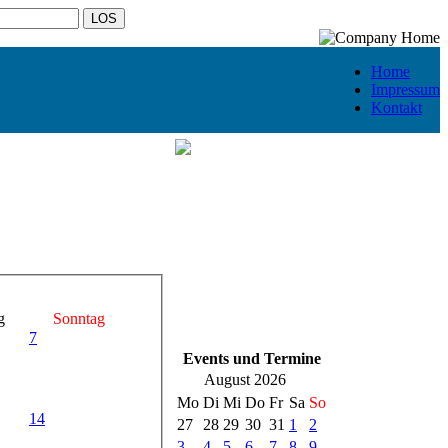
Home
Impressum
Kontakt
g
Sonntag
7
Events und Termine
August 2026
Mo
Di
Mi
Do
Fr
Sa
So
14
27
28
29
30
31
1
2
3
4
5
6
7
8
9