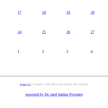
17
18
19
20
24
25
26
27
1
2
3
4
Copyright © 2003-2004 by Eric Lamette, Dave McDonell
Events v1.2
powered by Dr. med Sabine Povoden