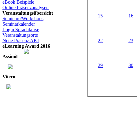
eBook Beispiele
Online Präsenzanalysen
Veranstaltungsübersicht
15
16
Seminare/Workshops
Seminarkalender
Login Sprachkurse
Veranstaltungsorte
22
23
Neue Präsenz AKI
eLearning Award 2016
Assimil
29
30
Vitero