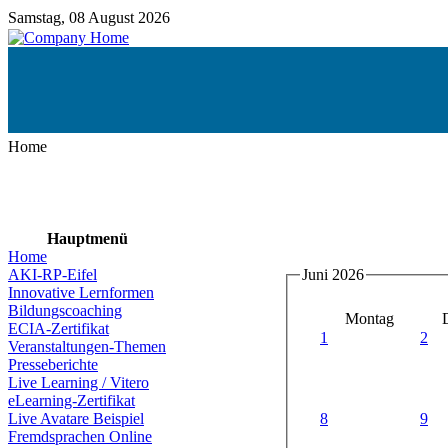
Samstag, 08 August 2026
Home
Hauptmenü
Home
AKI-RP-Eifel
Juni 2026
Innovative Lernformen
Bildungscoaching
Montag
ECIA-Zertifikat
1
2
Veranstaltungen-Themen
Presseberichte
Live Learning / Vitero
eLearning-Zertifikat
8
9
Live Avatare Beispiel
Fremdsprachen Online