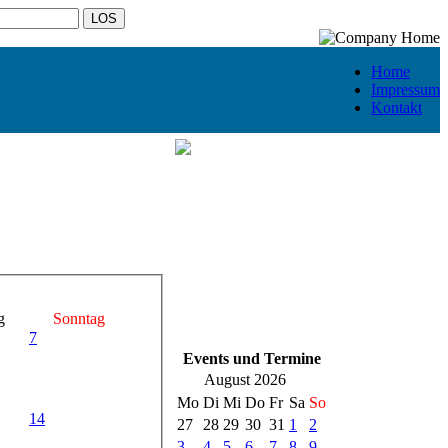
Home
Impressum
Kontakt
g
Sonntag
7
Events und Termine
August 2026
Mo
Di
Mi
Do
Fr
Sa
So
14
27
28
29
30
31
1
2
3
4
5
6
7
8
9