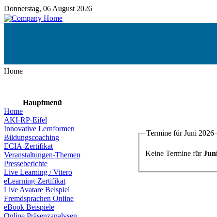
Donnerstag, 06 August 2026
Home
Hauptmenü
Home
AKI-RP-Eifel
Innovative Lernformen
Termine für Juni 2026
Bildungscoaching
ECIA-Zertifikat
Keine Termine für
Jun
Veranstaltungen-Themen
Presseberichte
Live Learning / Vitero
eLearning-Zertifikat
Live Avatare Beispiel
Fremdsprachen Online
eBook Beispiele
Online Präsenzanalysen