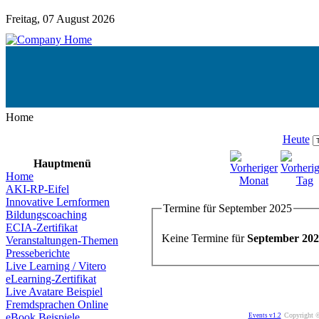
Freitag, 07 August 2026
Home
Heute
Hauptmenü
Home
AKI-RP-Eifel
Innovative Lernformen
Termine für September 2025
Bildungscoaching
ECIA-Zertifikat
Keine Termine für
September 20
Veranstaltungen-Themen
Presseberichte
Live Learning / Vitero
eLearning-Zertifikat
Live Avatare Beispiel
Fremdsprachen Online
Copyright ©
eBook Beispiele
Events v1.2