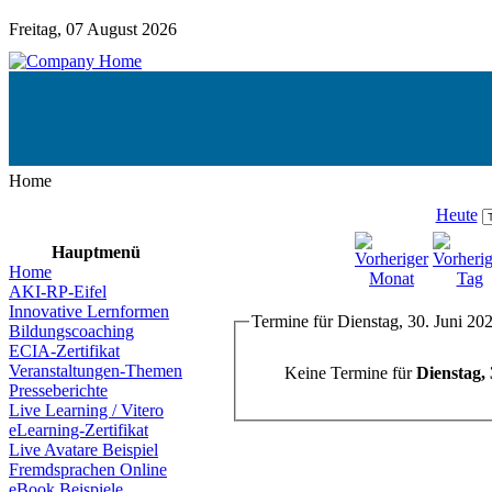
Freitag, 07 August 2026
Home
Heute
Hauptmenü
Home
AKI-RP-Eifel
Innovative Lernformen
Termine für Dienstag, 30. Juni 20
Bildungscoaching
ECIA-Zertifikat
Veranstaltungen-Themen
Keine Termine für
Dienstag, 
Presseberichte
Live Learning / Vitero
eLearning-Zertifikat
Live Avatare Beispiel
Fremdsprachen Online
eBook Beispiele