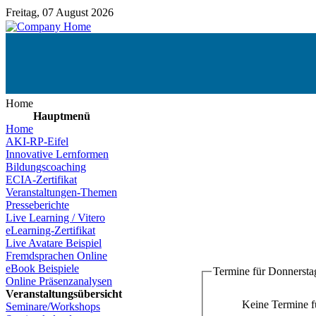
Freitag, 07 August 2026
Home
Hauptmenü
Home
AKI-RP-Eifel
Innovative Lernformen
Bildungscoaching
ECIA-Zertifikat
Veranstaltungen-Themen
Presseberichte
Live Learning / Vitero
eLearning-Zertifikat
Live Avatare Beispiel
Fremdsprachen Online
eBook Beispiele
Termine für Donnerstag
Online Präsenzanalysen
Veranstaltungsübersicht
Keine Termine 
Seminare/Workshops