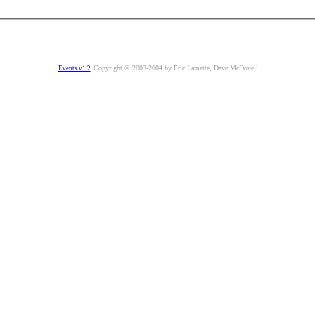
Copyright © 2003-2004 by Eric Lamette, Dave McDonell
Events v1.2