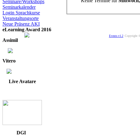
Keine Termine für
Mittwoch,
Seminare/Workshops
Seminarkalender
Login Sprachkurse
Veranstaltungsorte
Neue Präsenz AKI
eLearning Award 2016
Copyright ©
Events v1.2
Assimil
Vitero
Live Avatare
DGI