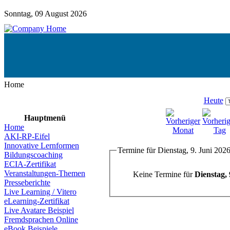
Sonntag, 09 August 2026
Home
Heute
Hauptmenü
Home
AKI-RP-Eifel
Innovative Lernformen
Termine für Dienstag, 9. Juni 202
Bildungscoaching
ECIA-Zertifikat
Veranstaltungen-Themen
Keine Termine für
Dienstag, 
Presseberichte
Live Learning / Vitero
eLearning-Zertifikat
Live Avatare Beispiel
Fremdsprachen Online
eBook Beispiele