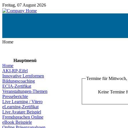
Freitag, 07 August 2026
Home
Hauptmenü
Home
AKI-RP-Eifel
Innovative Lernformen
Termine für Mittwoch, 
Bildungscoaching
ECIA-Zertifikat
Veranstaltungen-Themen
Keine Termine 
Presseberichte
Live Learning / Vitero
eLearning-Zertifikat
Live Avatare Beispiel
Fremdsprachen Online
eBook Beispiele
Online Präsenzanalysen