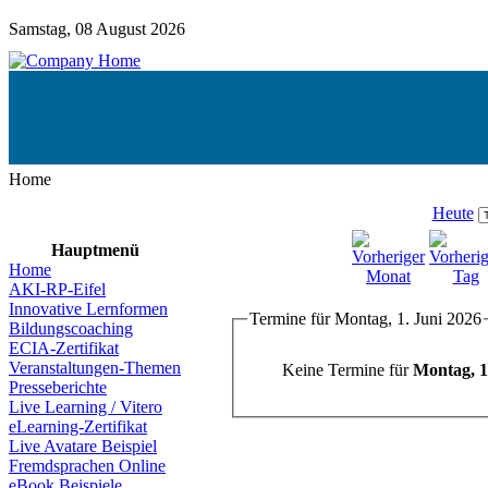
Samstag, 08 August 2026
Home
Heute
Hauptmenü
Home
AKI-RP-Eifel
Innovative Lernformen
Termine für Montag, 1. Juni 2026
Bildungscoaching
ECIA-Zertifikat
Veranstaltungen-Themen
Keine Termine für
Montag, 1
Presseberichte
Live Learning / Vitero
eLearning-Zertifikat
Live Avatare Beispiel
Fremdsprachen Online
eBook Beispiele