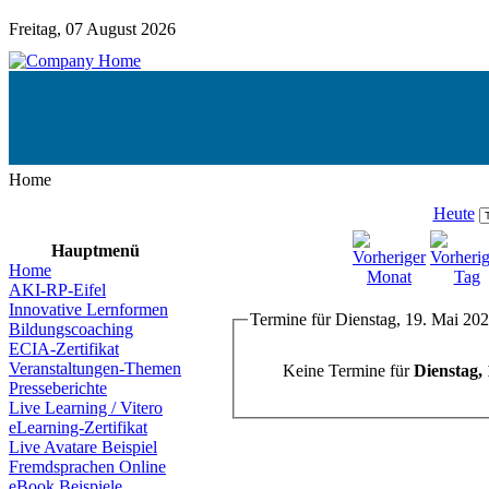
Freitag, 07 August 2026
Home
Heute
Hauptmenü
Home
AKI-RP-Eifel
Innovative Lernformen
Termine für Dienstag, 19. Mai 20
Bildungscoaching
ECIA-Zertifikat
Veranstaltungen-Themen
Keine Termine für
Dienstag,
Presseberichte
Live Learning / Vitero
eLearning-Zertifikat
Live Avatare Beispiel
Fremdsprachen Online
eBook Beispiele