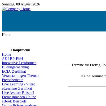
Sonntag, 09 August 2026
Home
Hauptmenü
Home
AKI-RP-Eifel
Innovative Lernformen
Termine für Freitag, 1
Bildungscoaching
ECIA-Zertifikat
Veranstaltungen-Themen
Keine Termine 
Presseberichte
Live Learning / Vitero
eLearning-Zertifikat
Live Avatare Beispiel
Fremdsprachen Online
eBook Beispiele
Online Präsenzanalysen