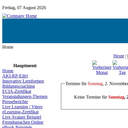
Freitag, 07 August 2026
Home
Heute
Hauptmenü
Home
AKI-RP-Eifel
Innovative Lernformen
Termine für
Sonntag
, 2. Novembe
Bildungscoaching
ECIA-Zertifikat
Veranstaltungen-Themen
Keine Termine für
Sonntag
,
Presseberichte
Live Learning / Vitero
eLearning-Zertifikat
Live Avatare Beispiel
Fremdsprachen Online
eBook Beispiele