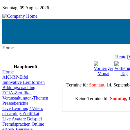
Sonntag, 09 August 2026
Home
Heute
Hauptmenü
Home
AKI-RP-Eifel
Innovative Lernformen
Termine für
Sonntag
, 14. Septemb
Bildungscoaching
ECIA-Zertifikat
Veranstaltungen-Themen
Keine Termine für
Sonntag
,
Presseberichte
Live Learning / Vitero
eLearning-Zertifikat
Live Avatare Beispiel
Fremdsprachen Online
eBook Beispiele