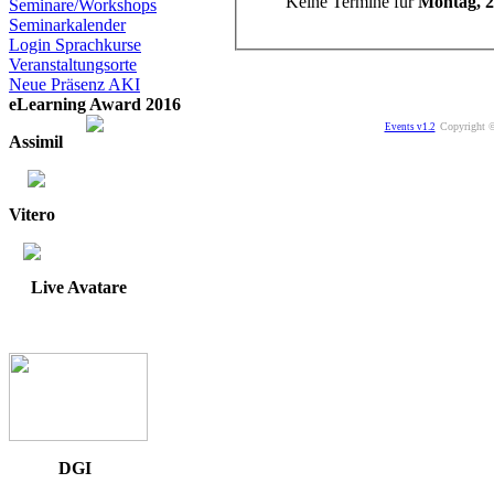
Keine Termine für
Montag, 2
Seminare/Workshops
Seminarkalender
Login Sprachkurse
Veranstaltungsorte
Neue Präsenz AKI
eLearning Award 2016
Copyright ©
Events v1.2
Assimil
Vitero
Live Avatare
DGI