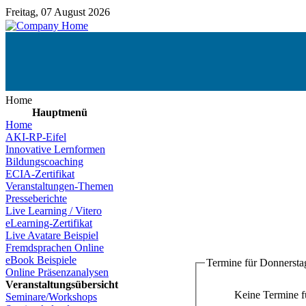
Freitag, 07 August 2026
Home
Hauptmenü
Home
AKI-RP-Eifel
Innovative Lernformen
Bildungscoaching
ECIA-Zertifikat
Veranstaltungen-Themen
Presseberichte
Live Learning / Vitero
eLearning-Zertifikat
Live Avatare Beispiel
Fremdsprachen Online
eBook Beispiele
Termine für Donnersta
Online Präsenzanalysen
Veranstaltungsübersicht
Keine Termine 
Seminare/Workshops