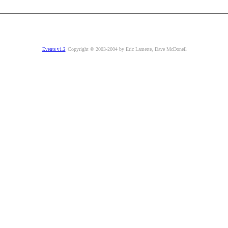
Copyright © 2003-2004 by Eric Lamette, Dave McDonell
Events v1.2