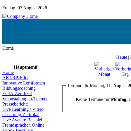
Freitag, 07 August 2026
Home
Heute
Hauptmenü
Home
AKI-RP-Eifel
Innovative Lernformen
Termine für Montag, 11. August 
Bildungscoaching
ECIA-Zertifikat
Veranstaltungen-Themen
Keine Termine für
Montag, 1
Presseberichte
Live Learning / Vitero
eLearning-Zertifikat
Live Avatare Beispiel
Fremdsprachen Online
eBook Beispiele