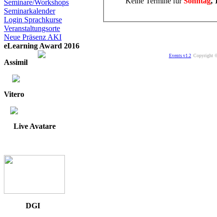
Keine Termine für
Sonntag
,
Seminare/Workshops
Seminarkalender
Login Sprachkurse
Veranstaltungsorte
Neue Präsenz AKI
eLearning Award 2016
Copyright ©
Events v1.2
Assimil
Vitero
Live Avatare
DGI