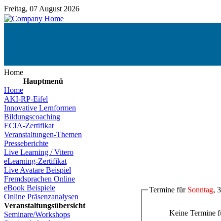
Freitag, 07 August 2026
Home
Hauptmenü
Home
AKI-RP-Eifel
Innovative Lernformen
Bildungscoaching
ECIA-Zertifikat
Veranstaltungen-Themen
Presseberichte
Live Learning / Vitero
eLearning-Zertifikat
Live Avatare Beispiel
Fremdsprachen Online
eBook Beispiele
Termine für
Sonntag
, 
Online Präsenzanalysen
Veranstaltungsübersicht
Keine Termine 
Seminare/Workshops