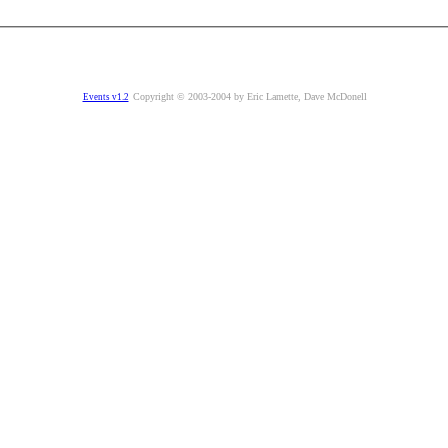
Copyright © 2003-2004 by Eric Lamette, Dave McDonell
Events v1.2