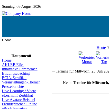
Sonntag, 09 August 2026
Home
Heute
Hauptmenü
Home
AKI-RP-Eifel
Innovative Lernformen
Termine für Mittwoch, 23. Juli 20
Bildungscoaching
ECIA-Zertifikat
Veranstaltungen-Themen
Keine Termine für
Mittwoch, 
Presseberichte
Live Learning / Vitero
eLearning-Zertifikat
Live Avatare Beispiel
Fremdsprachen Online
eBook Beispiele