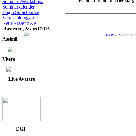
Keine Termine für
Dienstag, 
Seminare/Workshops
Seminarkalender
Login Sprachkurse
Veranstaltungsorte
Neue Präsenz AKI
eLearning Award 2016
Copyright ©
Events v1.2
Assimil
Vitero
Live Avatare
DGI