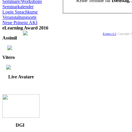
Keine Termine für
Dienstag, 
Seminare/Workshops
Seminarkalender
Login Sprachkurse
Veranstaltungsorte
Neue Präsenz AKI
eLearning Award 2016
Copyright ©
Events v1.2
Assimil
Vitero
Live Avatare
DGI