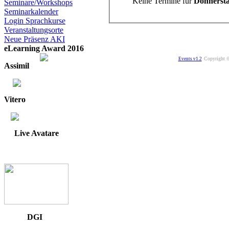
Keine Termine für
Donnersta
Seminare/Workshops
Seminarkalender
Login Sprachkurse
Veranstaltungsorte
Neue Präsenz AKI
eLearning Award 2016
Copyright ©
Events v1.2
Assimil
Vitero
Live Avatare
DGI