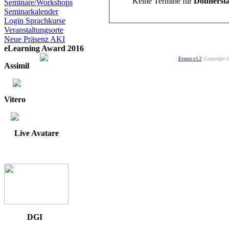
Keine Termine für
Donnersta
Seminare/Workshops
Seminarkalender
Login Sprachkurse
Veranstaltungsorte
Neue Präsenz AKI
eLearning Award 2016
Copyright ©
Events v1.2
Assimil
Vitero
Live Avatare
DGI