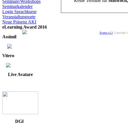
Keine Termine für
Mittwoch,
Seminare/Workshops
Seminarkalender
Login Sprachkurse
Veranstaltungsorte
Neue Präsenz AKI
eLearning Award 2016
Copyright ©
Events v1.2
Assimil
Vitero
Live Avatare
DGI