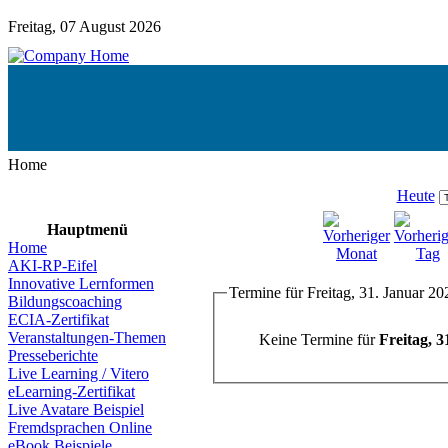
Freitag, 07 August 2026
Home
Heute
Hauptmenü
Home
AKI-RP-Eifel
Innovative Lernformen
Termine für Freitag, 31. Januar 20
Bildungscoaching
ECIA-Zertifikat
Veranstaltungen-Themen
Keine Termine für
Freitag, 3
Presseberichte
Live Learning / Vitero
eLearning-Zertifikat
Live Avatare Beispiel
Fremdsprachen Online
eBook Beispiele