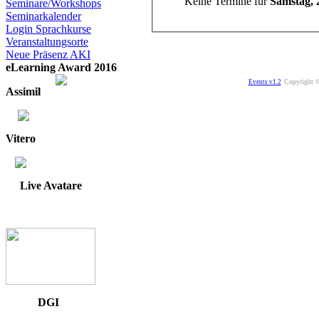
Keine Termine für
Samstag, 
Seminare/Workshops
Seminarkalender
Login Sprachkurse
Veranstaltungsorte
Neue Präsenz AKI
eLearning Award 2016
Copyright ©
Events v1.2
Assimil
Vitero
Live Avatare
DGI