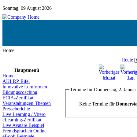
Sonntag, 09 August 2026
Home
Heute
Hauptmenü
Home
AKI-RP-Eifel
Innovative Lernformen
Termine für Donnerstag, 2. Januar
Bildungscoaching
ECIA-Zertifikat
Veranstaltungen-Themen
Keine Termine für
Donnersta
Presseberichte
Live Learning / Vitero
eLearning-Zertifikat
Live Avatare Beispiel
Fremdsprachen Online
eBook Beispiele