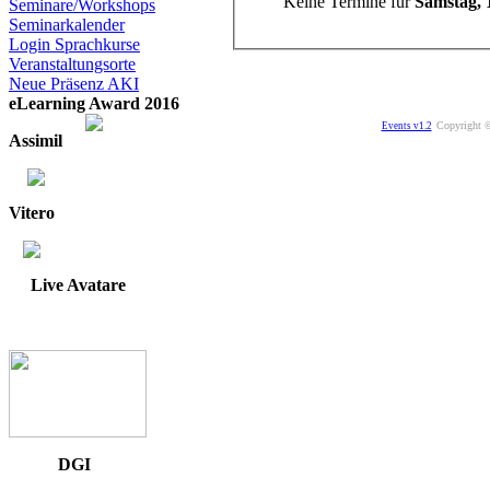
Keine Termine für
Samstag, 
Seminare/Workshops
Seminarkalender
Login Sprachkurse
Veranstaltungsorte
Neue Präsenz AKI
eLearning Award 2016
Copyright ©
Events v1.2
Assimil
Vitero
Live Avatare
DGI