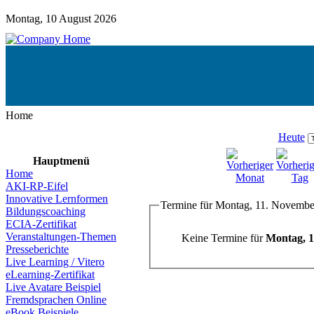
Montag, 10 August 2026
Home
Heute
Hauptmenü
Home
AKI-RP-Eifel
Innovative Lernformen
Termine für Montag, 11. Novembe
Bildungscoaching
ECIA-Zertifikat
Veranstaltungen-Themen
Keine Termine für
Montag, 1
Presseberichte
Live Learning / Vitero
eLearning-Zertifikat
Live Avatare Beispiel
Fremdsprachen Online
eBook Beispiele