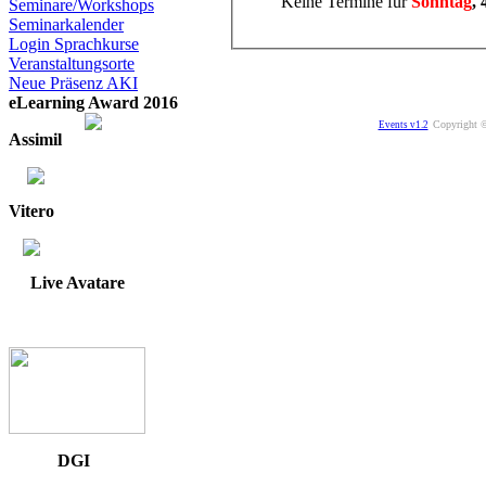
Keine Termine für
Sonntag
,
Seminare/Workshops
Seminarkalender
Login Sprachkurse
Veranstaltungsorte
Neue Präsenz AKI
eLearning Award 2016
Copyright ©
Events v1.2
Assimil
Vitero
Live Avatare
DGI