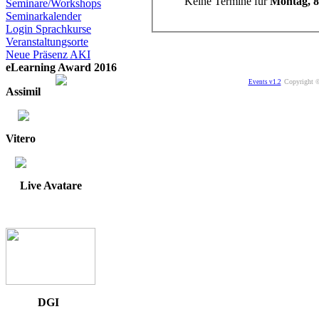
Keine Termine für
Montag, 8.
Seminare/Workshops
Seminarkalender
Login Sprachkurse
Veranstaltungsorte
Neue Präsenz AKI
eLearning Award 2016
Copyright ©
Events v1.2
Assimil
Vitero
Live Avatare
DGI